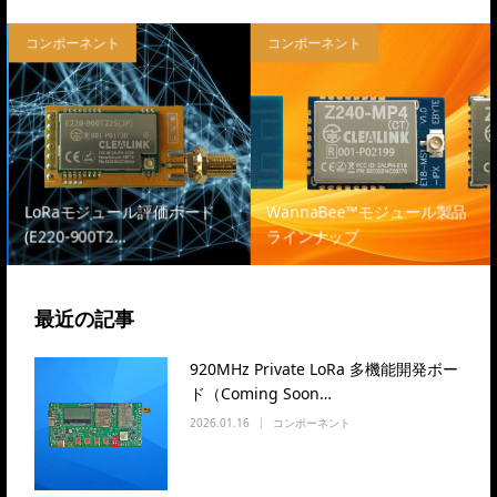
コンポーネント
コンポーネント
LoRaモジュール評価ボード
WannaBee™モジュール製品
(E220-900T2…
ラインナップ
最近の記事
920MHz Private LoRa 多機能開発ボー
ド（Coming Soon…
2026.01.16
コンポーネント