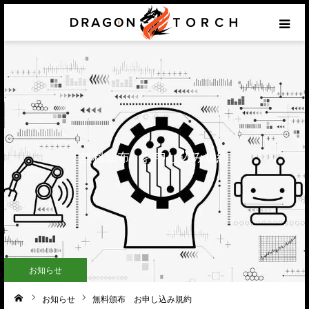
HOME
Prototyping
Products & Components
無料頒布 お申し込み規約
Services
Support
Application example
お知らせ
Contact
お知らせ
無料頒布 お申し込み規約
ーム