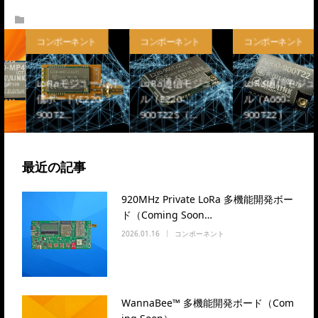
What’s DRAGON TORCH
コンポーネント
コンポーネント
コンポーネント
LoRaモジュール評
LoRa通信モジュー
LoRa通信モジュー
価ボード(E220-
ル（E220-
ル（A660-
900T2…
900T22S（…
900T22）
最近の記事
920MHz Private LoRa 多機能開発ボー
ド（Coming Soon…
2026.01.16
コンポーネント
WannaBee™ 多機能開発ボード（Com