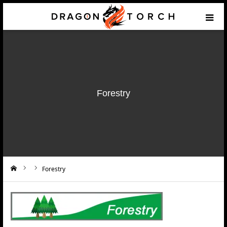
HOME
Prototyping
Forestry
Products & Components
Services
Support
Forestry
ーム
Application example
Contact