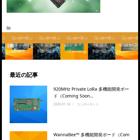
モ
WannaBee™
LoRa通信モ
WannaBee™
LoRa通信モ
WannaBee
モジュール
ジュール
多機能開発
ジュール
モジュール
ント
コンポーネント
コンポーネント
コンポーネント
コンポーネント
コンポーネン
評価ボード
（E220-
ボード
（E220-
(Z240-CP13
（…
（Z240-…
900T22S（…
（Coming…
900T22S（…
…
最近の記事
920MHz Private LoRa 多機能開発ボー
ド（Coming Soon…
2026.01.16
コンポーネント
WannaBee™ 多機能開発ボード（Com