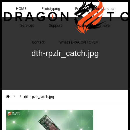
HOME
Prototyping
Products & Components
Services
Support
Application example
Contact
What’s DRAGON TORCH
dth-rpzlr_catch.jpg
dth-rpzlr_catch.jpg
ーム