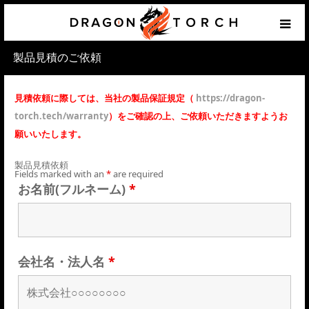
製品見積のご依頼
HOME
見積依頼に際しては、当社の製品保証規定（
Prototyping
https://dragon-
torch.tech/warranty
）をご確認の上、ご依頼いただきますようお
願いいたします。
Products & Components
製品見積依頼
Fields marked with an
*
are required
Services
お名前(フルネーム)
*
Support
Application example
会社名・法人名
*
Contact