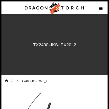
HOME
Prototyping
TX2400-JKS-IPX20_2
Products & Components
Services
Support
TX2400-JKS-IPX20_2
ーム
Application example
Contact