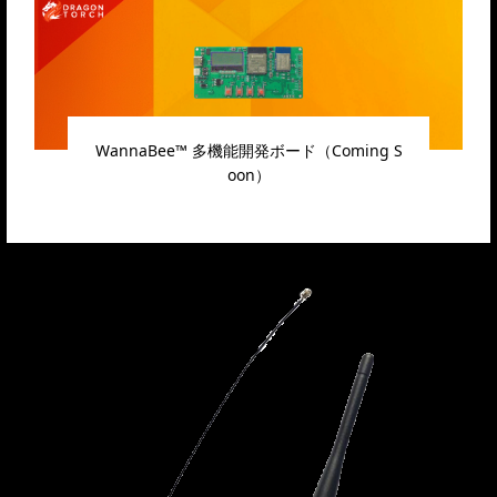
WannaBee™ 多機能開発ボード（Coming S
oon）