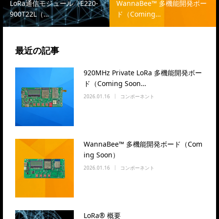
LoRa通信モジュール（E220-
WannaBee™ 多機能開発ボー
900T22L（…
ド（Coming…
最近の記事
920MHz Private LoRa 多機能開発ボー
ド（Coming Soon…
2026.01.16
コンポーネント
WannaBee™ 多機能開発ボード（Com
ing Soon）
2026.01.16
コンポーネント
LoRa® 概要