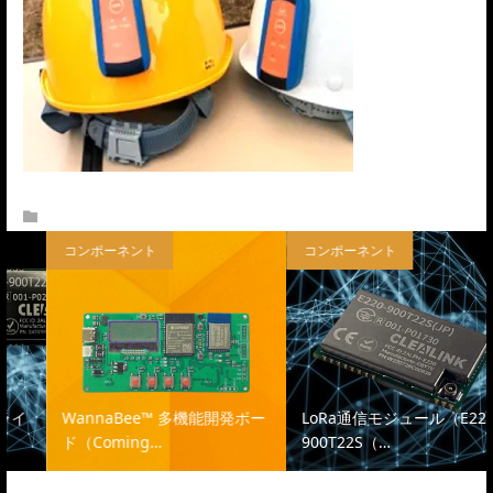
What’s DRAGON TORCH
コンポーネント
コンポーネント
WannaBee™ 多機能開発ボー
LoRa通信モジュール（E220-
ド（Coming…
900T22S（…