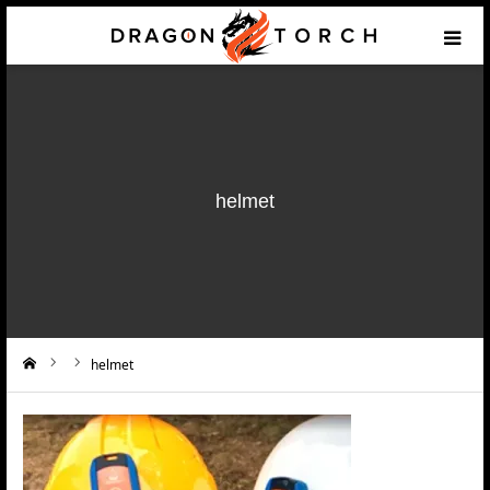
HOME
Prototyping
helmet
Products & Components
Services
Support
helmet
ーム
Application example
Contact